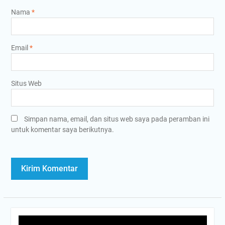
Nama
*
Email
*
Situs Web
Simpan nama, email, dan situs web saya pada peramban ini
untuk komentar saya berikutnya.