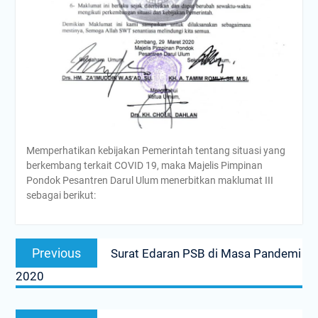
Memperhatikan kebijakan Pemerintah tentang situasi yang
berkembang terkait COVID 19, maka Majelis Pimpinan
Pondok Pesantren Darul Ulum menerbitkan maklumat III
sebagai berikut:
Navigasi
Previous
Previous
Surat Edaran PSB di Masa Pandemi
pos
post:
2020
Next