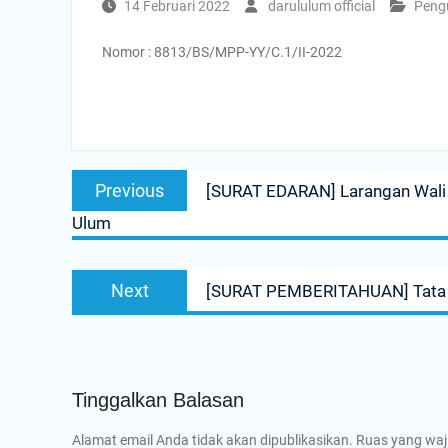
14 Februari 2022
darululum official
Pen
Nomor : 8813/BS/MPP-YY/C.1/II-2022
Navigasi
Previous
Previous
[SURAT EDARAN] Larangan Wali 
pos
post:
Ulum
Next
Next
[SURAT PEMBERITAHUAN] Tata Te
post:
Tinggalkan Balasan
Alamat email Anda tidak akan dipublikasikan.
Ruas yang waj