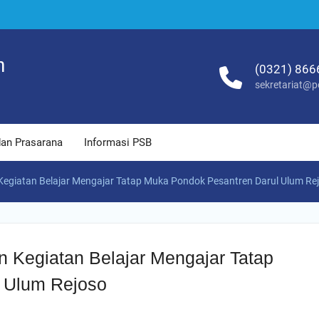
m
(0321) 866
sekretariat@p
dan Prasarana
Informasi PSB
Kegiatan Belajar Mengajar Tatap Muka Pondok Pesantren Darul Ulum Re
 Kegiatan Belajar Mengajar Tatap
 Ulum Rejoso