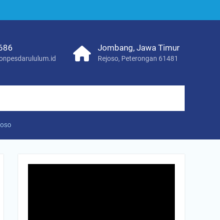
686
Jombang, Jawa Timur
onpesdarululum.id
Rejoso, Peterongan 61481
joso