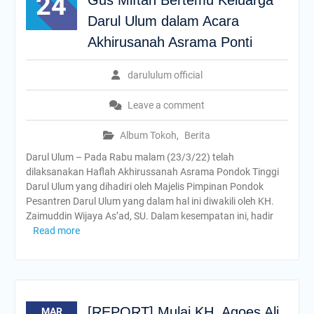
24
Gus Miftah Bertemu Keluarga
Darul Ulum dalam Acara
Akhirusanah Asrama Ponti
darululum official
Leave a comment
Album Tokoh
,
Berita
Darul Ulum – Pada Rabu malam (23/3/22) telah
dilaksanakan Haflah Akhirussanah Asrama Pondok Tinggi
Darul Ulum yang dihadiri oleh Majelis Pimpinan Pondok
Pesantren Darul Ulum yang dalam hal ini diwakili oleh KH.
Zaimuddin Wijaya As’ad, SU. Dalam kesempatan ini, hadir
Read more
[REPORT] Mulai KH. Agoes Ali
MAR