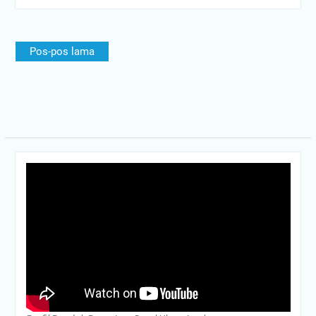
Navigasi
Pos-pos lama
pos